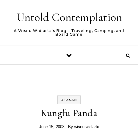
Skip to content
Untold Contemplation
A Wisnu Widiarta's Blog – Traveling, Camping, and
Board Game
ULASAN
Kungfu Panda
June 15, 2008
- By
wisnu.widiarta