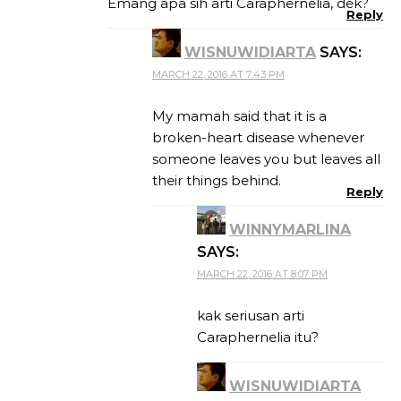
Emang apa sih arti Caraphernelia, dek?
Reply
WISNUWIDIARTA
SAYS:
MARCH 22, 2016 AT 7:43 PM
My mamah said that it is a
broken-heart disease whenever
someone leaves you but leaves all
their things behind.
Reply
WINNYMARLINA
SAYS:
MARCH 22, 2016 AT 8:07 PM
kak seriusan arti
Caraphernelia itu?
WISNUWIDIARTA