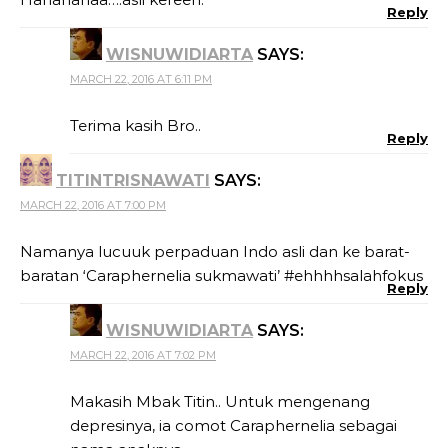
Reply
WISNUWIDIARTA
SAYS:
MARCH 22, 2016 AT 6:11 PM
Terima kasih Bro..
Reply
TITINTRISNAWATI
SAYS:
MARCH 22, 2016 AT 7:00 PM
Namanya lucuuk perpaduan Indo asli dan ke barat-
baratan ‘Caraphernelia sukmawati’ #ehhhhsalahfokus
Reply
WISNUWIDIARTA
SAYS:
MARCH 22, 2016 AT 7:02 PM
Makasih Mbak Titin.. Untuk mengenang
depresinya, ia comot Caraphernelia sebagai