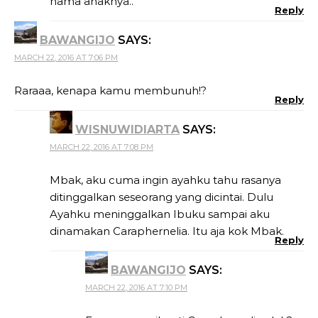
nama anaknya..
Reply
BAWANGIJO
SAYS:
MARCH 22, 2016 AT 7:06 PM
Raraaa, kenapa kamu membunuh!?
Reply
WISNUWIDIARTA
SAYS:
MARCH 22, 2016 AT 7:08 PM
Mbak, aku cuma ingin ayahku tahu rasanya
ditinggalkan seseorang yang dicintai. Dulu
Ayahku meninggalkan Ibuku sampai aku
dinamakan Caraphernelia. Itu aja kok Mbak.
Reply
BAWANGIJO
SAYS:
MARCH 22, 2016 AT 7:10 PM