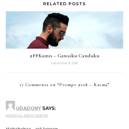
RELATED POSTS
#FFKamis – Gawaiku Canduku
December 8, 2016
17 Comments on “
Prompt #108 – Karma
”
UDADONY
SAYS:
MARCH 22, 2016 AT 6:09 PM
Hahahahaa….asli kereen.