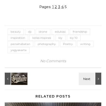
Pages:
1
2
3
4
5
beauty
dji
drone
edukasi
friendship
inspiration
kelas inspirasi
kiy
kiy 10
persahabatan
photography
Poetry
writing
yogyakarta
No Comments
RELATED POSTS