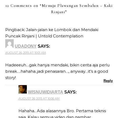
12 Comments on “
Menuju Plawangan Sembalun – Kaki
Rinjani
”
Pingback:
Jalan-jalan ke Lombok dan Mendaki
Puncak Rinjani | Untold Contemplation
SAYS:
UDADONY
AUGUST 26, 2015 AT 10:01 AM
Hadeeeuh…gak hanya mendaki, bikin cerita aja perlu
break….hahaha..jadi penasaran…, anyway…it’s a good
story!
Reply
SAYS:
WISNUWIDIARTA
AUGUST 26, 2015 AT 10:06 AM
Hahaha.. Ada alasannya Bro. Pertama teknis
saja. Kalau semua video dan gambar