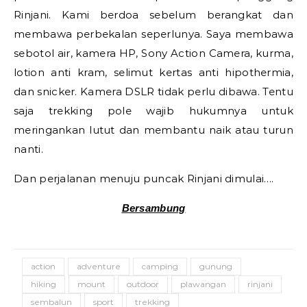
Rinjani. Kami berdoa sebelum berangkat dan
membawa perbekalan seperlunya. Saya membawa
sebotol air, kamera HP, Sony Action Camera, kurma,
lotion anti kram, selimut kertas anti hipothermia,
dan snicker. Kamera DSLR tidak perlu dibawa. Tentu
saja trekking pole wajib hukumnya untuk
meringankan lutut dan membantu naik atau turun
nanti.
Dan perjalanan menuju puncak Rinjani dimulai….
Bersambung
action
adventure
camping
gunung
hiking
mount
outdoor
plawangan
rinjani
sembalun
sport
trekking