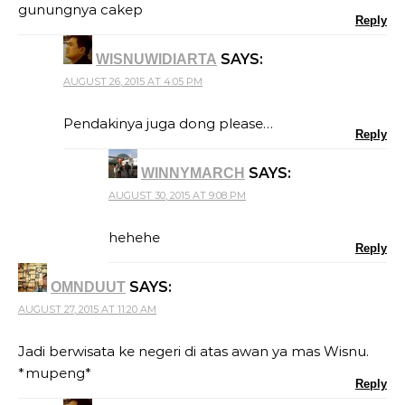
gunungnya cakep
Reply
SAYS:
WISNUWIDIARTA
AUGUST 26, 2015 AT 4:05 PM
Pendakinya juga dong please…
Reply
SAYS:
WINNYMARCH
AUGUST 30, 2015 AT 9:08 PM
hehehe
Reply
SAYS:
OMNDUUT
AUGUST 27, 2015 AT 11:20 AM
Jadi berwisata ke negeri di atas awan ya mas Wisnu.
*mupeng*
Reply